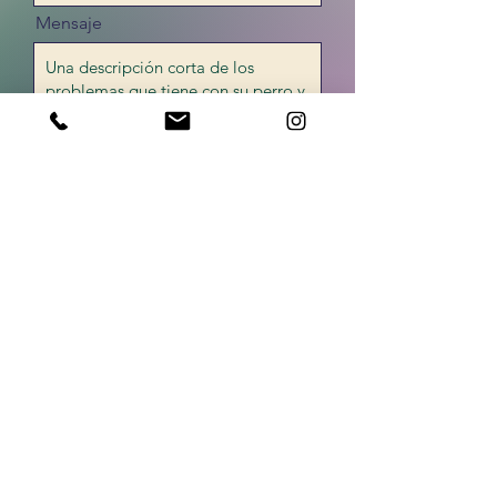
Mensaje
Enviar
La guía de gruñidos
thegrowlguide@gmail.com