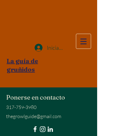
Iniciar sesión
La guía de
gruñidos
Ponerse en contacto
317-759-3980
thegrowlguide@gmail.com